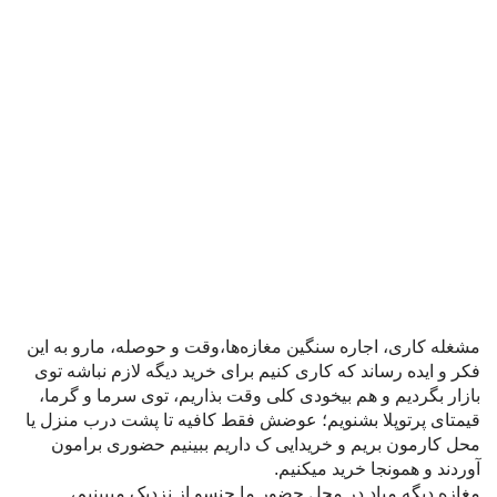
ET VESTIBULUM QUIS A SUSPENDISSE
DECOR
RHONCUS QUISQUE SOLLICITUDIN
مشغله کاری، اجاره سنگین مغازه‌ها،وقت و حوصله، مارو به این
فکر و ایده رساند که کاری کنیم برای خرید دیگه لازم نباشه توی
بازار بگردیم و هم بیخودی کلی وقت بذاریم، توی سرما و گرما،
قیمتای پرتوپلا بشنویم؛ عوضش فقط کافیه تا پشت درب منزل یا
محل کارمون بریم و خریدایی ک داریم ببینیم حضوری برامون
آوردند و همونجا خرید میکنیم.
مغازه دیگه میاد در محل حضور ما.جنسو از نزدیک میبینیم،