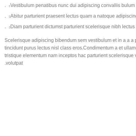
Vestibulum penatibus nunc dui adipiscing convallis bulum 
Abitur parturient praesent lectus quam a natoque adipiscin
Diam parturient dictumst parturient scelerisque nibh lectus.
Scelerisque adipiscing bibendum sem vestibulum et in a a a p
tincidunt purus lectus nisl class eros.Condimentum a et ulla
tristique elementum nam inceptos hac parturient scelerisque v
volutpat.