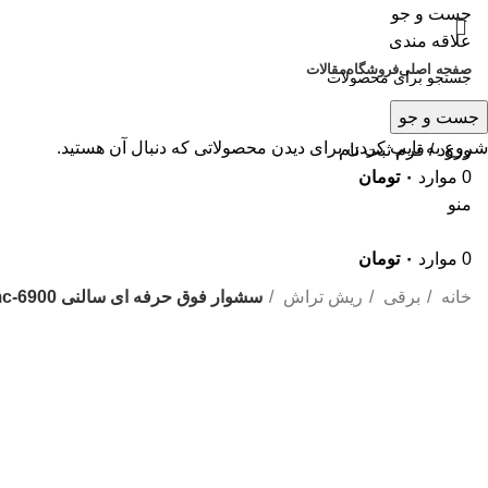
جست و جو
علاقه مندی
صفحه اصلی
فروشگاه
مقالات
جست و جو
شروع به تایپ کردن برای دیدن محصولاتی که دنبال آن هستید.
ورود / فرم ثبت نام
0
موارد
۰
تومان
منو
0
موارد
۰
تومان
خانه
برقی
ریش تراش
سشوار فوق حرفه ای سالنی mc-6900
حراج
برای بزرگنمایی کلیک کنید