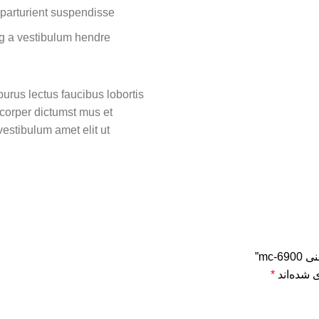
parturient suspendisse.
g a vestibulum hendre.
urus lectus faucibus lobortis
mcorper dictumst mus et
estibulum amet elit ut
mc”
 شده‌اند
*