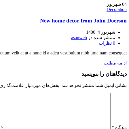
04
شهریور
Decoration
New home decor from John Doerson
شهریور 4, 1400
منتشر شده در
asanweb
0
نظرات
ium velit at ut a nunc id a adeu vestibulum nibh urna nam consequat...
ادامه مطلب
دیدگاهتان را بنویسید
نشانی ایمیل شما منتشر نخواهد شد.
بخش‌های موردنیاز علامت‌گذاری 
دیدگاه
*