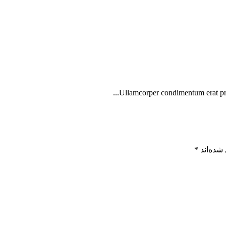
Ullamcorper condimentum erat pret
شده‌اند
*