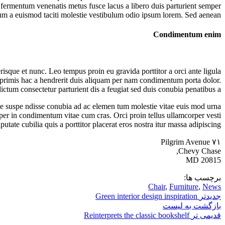
t fermentum venenatis metus fusce lacus a libero duis parturient semper
 cum a euismod taciti molestie vestibulum odio ipsum lorem. Sed aenean.
Condimentum enim
sque et nunc. Leo tempus proin eu gravida porttitor a orci ante ligula
ue primis hac a hendrerit duis aliquam per nam condimentum porta dolor.
ictum consectetur parturient dis a feugiat sed duis conubia penatibus a.
sque suspe ndisse conubia ad ac elemen tum molestie vitae euis mod urna
mper in condimentum vitae cum cras. Orci proin tellus ullamcorper vesti
ate cubilia quis a porttitor placerat eros nostra itur massa adipiscing.
۷۱ Pilgrim Avenue
Chevy Chase,
MD 20815
برچسب ها:
Chair
,
Furniture
,
News
جدیدتر
Green interior design inspiration
بازگشت به لیست
قدیمی تر
Reinterprets the classic bookshelf