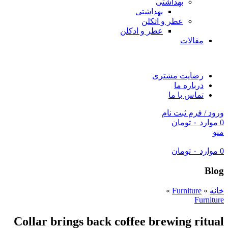
بهداشتی
بهداشتی
عطر و اتکلن
عطر و ادکلن
مقالات
رضایت مشتری
درباره ما
تماس با ما
ورود / فرم ثبت نام
0
موارد
۰
تومان
منو
0
موارد
۰
تومان
Blog
خانه
»
Furniture
»
Furniture
Collar brings back coffee brewing ritual