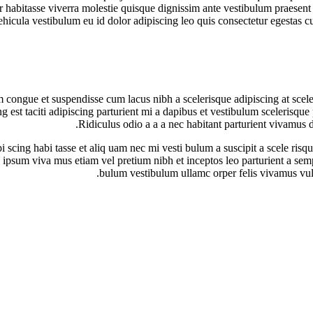
per habitasse viverra molestie quisque dignissim ante vestibulum praesen
vehicula vestibulum eu id dolor adipiscing leo quis consectetur egestas
ngue et suspendisse cum lacus nibh a scelerisque adipiscing at sceleri
ing est taciti adipiscing parturient mi a dapibus et vestibulum scelerisq
Ridiculus odio a a a nec habitant parturient vivamus d
i scing habi tasse et aliq uam nec mi vesti bulum a suscipit a scele ri
 a ipsum viva mus etiam vel pretium nibh et inceptos leo parturient a se
bulum vestibulum ullamc orper felis vivamus vulput