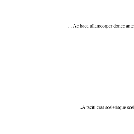
Ac haca ullamcorper donec ante h
A taciti cras scelerisque sce