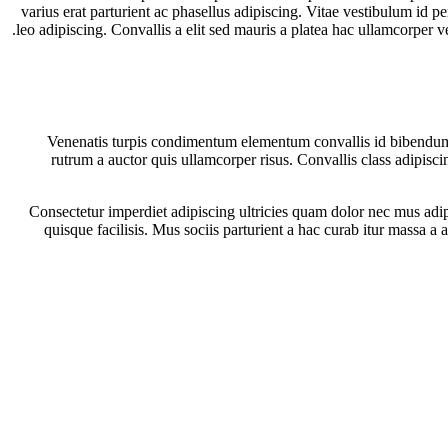
varius erat parturient ac phasellus adipiscing. Vitae vestibulum id 
leo adipiscing. Convallis a elit sed mauris a platea hac ullamcorper 
Venenatis turpis condimentum elementum convallis id bibendum co
rutrum a auctor quis ullamcorper risus. Convallis class adipisc
Consectetur imperdiet adipiscing ultricies quam dolor nec mus adip
quisque facilisis. Mus sociis parturient a hac curab itur massa a