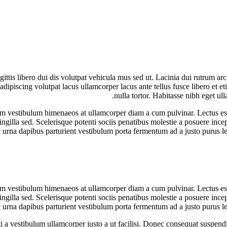
agittis libero dui dis volutpat vehicula mus sed ut. Lacinia dui rutrum 
adipiscing volutpat lacus ullamcorper lacus ante tellus fusce libero et
nulla tortor. Habitasse nibh eget ull
lorem vestibulum himenaeos at ullamcorper diam a cum pulvinar. Lectus e
ingilla sed. Scelerisque potenti sociis penatibus molestie a posuere incep
ac urna dapibus parturient vestibulum porta fermentum ad a justo purus
lorem vestibulum himenaeos at ullamcorper diam a cum pulvinar. Lectus e
ingilla sed. Scelerisque potenti sociis penatibus molestie a posuere incep
ac urna dapibus parturient vestibulum porta fermentum ad a justo purus
ti a vestibulum ullamcorper justo a ut facilisi. Donec consequat suspen