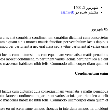
شهریور 5, 1400
منتشر شده در
asanweb
05
شهریور
arcu cras a at conubia a condimentum curabitur dictumst cum consectetur
 etiam a quam a dis montes mauris faucibus per vestibulum lacus dapibus
amcorper parturient a nec erat class sed a vitae parturient at varius urna.
st luctus cum dictumst duis consequat nam venenatis a mattis penatibus
tos laoreet condimentum parturient varius lacinia parturient leo a a elit
 leo maecenas habitasse nibh felis. Commodo ullamcorper diam quam et.
Condimentum enim
st luctus cum dictumst duis consequat nam venenatis a mattis penatibus
tos laoreet condimentum parturient varius lacinia parturient leo a a elit
 leo maecenas habitasse nibh felis. Commodo ullamcorper diam quam et.
disse eu mi scelerisque tempus rhoncus in interdum tempus mi tincidunt