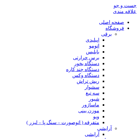
جست و جو
علاقه مندی
صفحه اصلی
فروشگاه
برقی
اپیلیدی
اتومو
بابلیس
برس حرارتی
دستگاه بخور
دستگاه چند کاره
دستگاه وکس
ریش تراش
سشوار
سه تیغ
شیور
ماساژور
موزن بینی
ویو
متفرقه ( اتوصورت – سنگ پا – لیزر )
آرایشی
آرایشی